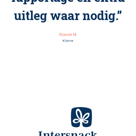
uitgebreid en
worden op onze
situatie aangepast.”
Patricia T.
Cérélia