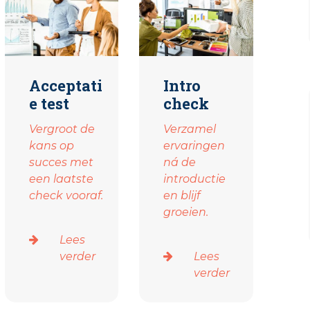
Acceptati
Intro
e test
check
Vergroot de
Verzamel
kans op
ervaringen
succes met
ná de
een laatste
introductie
check vooraf.
en blijf
groeien.
Lees
verder
Lees
verder