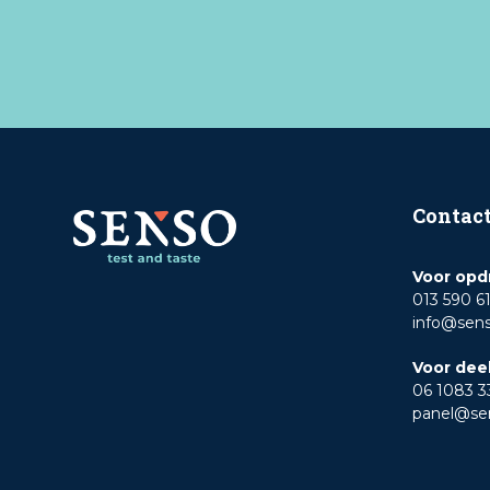
Contac
Voor opd
013 590 6
info@sen
Voor dee
06 1083 3
panel@se