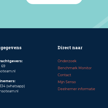
tgegevens
Direct naar
rachtgevers:
Onderzoek
1 69
Benchmark Monitor
soteam.nl
Contact
lnemers:
Mijn Senso
334 (whatsapp)
Deelnemer informatie
nsoteam.nl