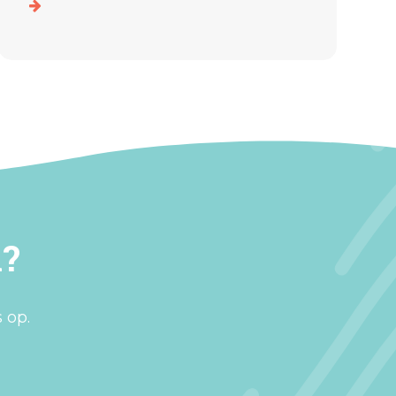
n?
 op.