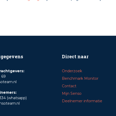
tgegevens
Direct naar
rachtgevers:
Onderzoek
1 69
Benchmark Monitor
soteam.nl
Contact
lnemers:
Mijn Senso
334 (whatsapp)
Deelnemer informatie
nsoteam.nl