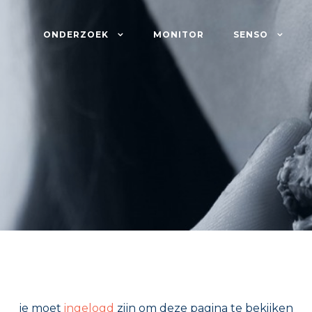
ONDERZOEK
MONITOR
SENSO
je moet
ingelogd
zijn om deze pagina te bekijken