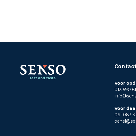
Contac
Voor opd
013 590 6
info@sen
Voor dee
06 1083 3
panel@se